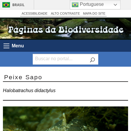
Portuguese
BRASIL
Simplifique!
ACESSIBILIDADE
ALTO CONTRASTE
MAPA DO SITE
Comunica BR
Participe
Acesso à informação
Menu
Legislação
Canais
Peixe Sapo
Halobatrachus didactylus