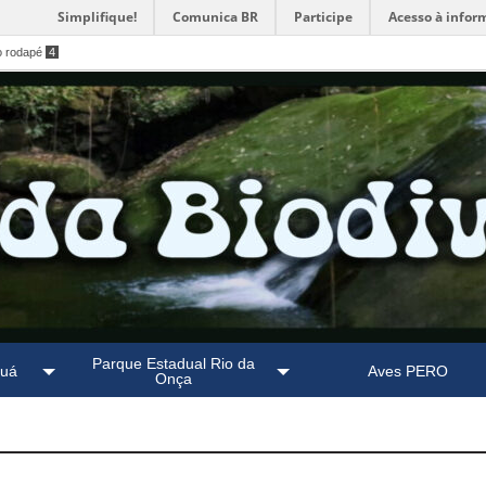
Simplifique!
Comunica BR
Participe
Acesso à infor
o rodapé
4
Parque Estadual Rio da
guá
Aves PERO
Onça