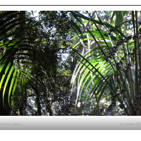
 Homens Riella,
© Fabrício Mil