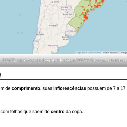
FONTE:
https://www.biodiversity4all.org/taxa/365290-Geonoma-schottiana
!
 3m de
comprimento
, suas
inflorescências
possuem de 7 a 17 
, com folhas que saem do
centro
da copa.