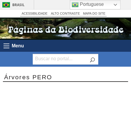
Portuguese
BRASIL
Simplifique!
ACESSIBILIDADE
ALTO CONTRASTE
MAPA DO SITE
Comunica BR
Participe
Acesso à informação
Menu
Legislação
Canais
Árvores PERO